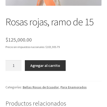
Rosas rojas, ramo de 15
$
125,000.00
Precio sin impuestos nacionales:
$
103,305.79
Rosas
Agregar al carrito
rojas,
ramo
de
15
Categorías:
Bellas Rosas de Ecuador
,
Para Enamorados
cantidad
Productos relacionados