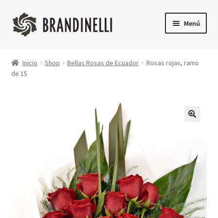
Ir
Ir
Menú
a
a
la
la
Inicio
navegación
página
Inicio
Shop
Bellas Rosas de Ecuador
Rosas rojas, ramo
de 15
Shop
Finalizar compra