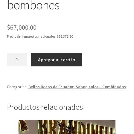
bombones
$
67,000.00
Precio sin impuestos nacionales:
$
55,371.90
Rosas
Agregar al carrito
rojas,
ramo
de
3
Categorías:
Bellas Rosas de Ecuador
,
Sabor, color... Combinados
+
bombones
Productos relacionados
cantidad