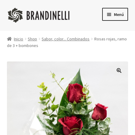
Ir
Ir
Menú
a
a
la
la
Inicio
navegación
página
Inicio
Shop
Sabor, color... Combinados
Rosas rojas, ramo
de 3 + bombones
Shop
Finalizar compra