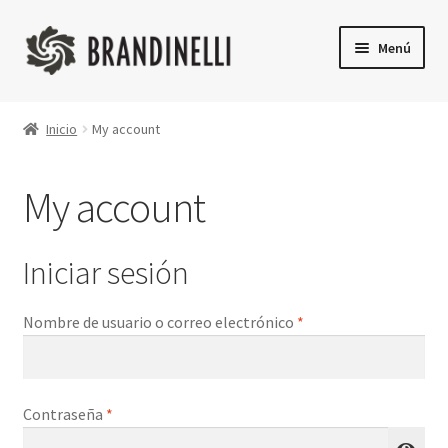
Ir
Ir
Menú
a
a
la
la
Inicio
navegación
página
Inicio
My account
Shop
My account
Finalizar compra
Iniciar sesión
Requerido
Nombre de usuario o correo electrónico
*
Requerido
Contraseña
*