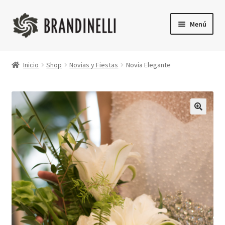
Ir
Ir
Menú
a
a
la
la
Inicio
navegación
página
Inicio
Shop
Novias y Fiestas
Novia Elegante
Shop
Finalizar compra