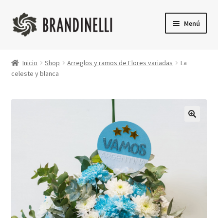
Ir
Ir
Menú
a
a
la
la
Inicio
navegación
página
Inicio
Shop
Arreglos y ramos de Flores variadas
La
celeste y blanca
Shop
Finalizar compra