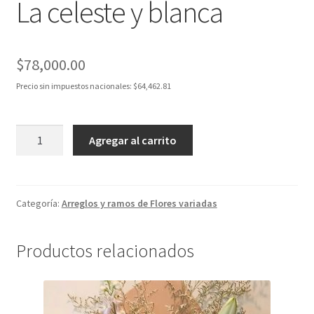
La celeste y blanca
$
78,000.00
Precio sin impuestos nacionales:
$
64,462.81
La
Agregar al carrito
celeste
y
blanca
cantidad
Categoría:
Arreglos y ramos de Flores variadas
Productos relacionados