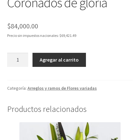
Coronados de gloria
$
84,000.00
Precio sin impuestos nacionales:
$
69,421.49
Coronados
Agregar al carrito
de
gloria
cantidad
Categoría:
Arreglos y ramos de Flores variadas
Productos relacionados