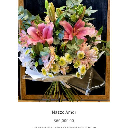
Mazzo Amor
$
60,000.00
Precio sin impuestos nacionales:
$
49,586.78