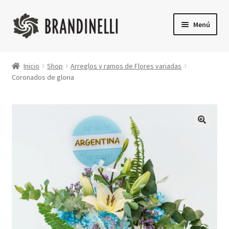
Ir
Ir
Menú
a
a
la
la
Inicio
navegación
página
Inicio
Shop
Arreglos y ramos de Flores variadas
Coronados de gloria
Shop
Finalizar compra