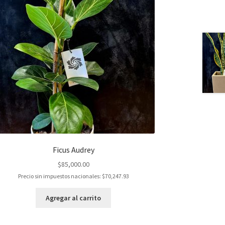
Ficus Audrey
$
85,000.00
Precio sin impuestos nacionales:
$
70,247.93
Agregar al carrito