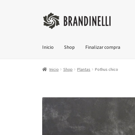
Ir
Ir
a
a
la
la
navegación
página
Inicio
Shop
Finalizar compra
Inicio
Shop
Plantas
Pothus chico