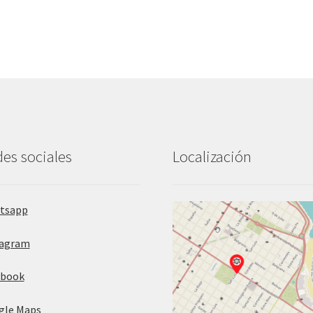
es sociales
Localización
tsapp
tagram
ebook
gle Maps