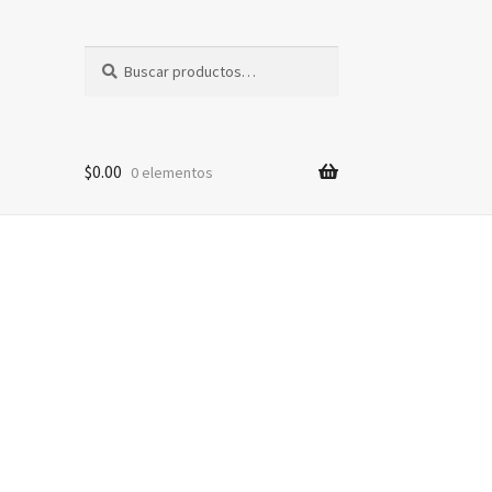
Buscar
Buscar
por:
$
0.00
0 elementos