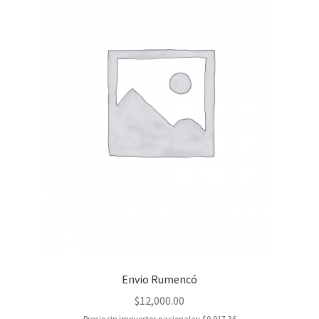
Envio Rumencó
$
12,000.00
Precio sin impuestos nacionales:
$
9,917.36