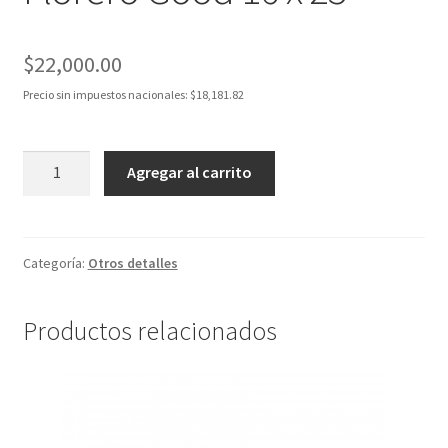
$
22,000.00
Precio sin impuestos nacionales:
$
18,181.82
Florero
Agregar al carrito
Good
16
x
25
Categoría:
Otros detalles
cantidad
Productos relacionados