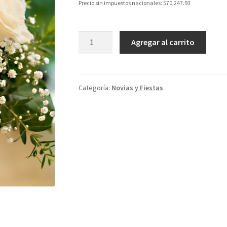
Precio sin impuestos nacionales:
$
70,247.93
Clásico
Agregar al carrito
y
elegante
cantidad
Categoría:
Novias y Fiestas