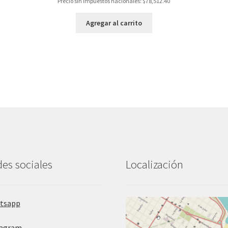
Precio sin impuestos nacionales:
$
78,512.40
Agregar al carrito
es sociales
Localización
tsapp
tagram