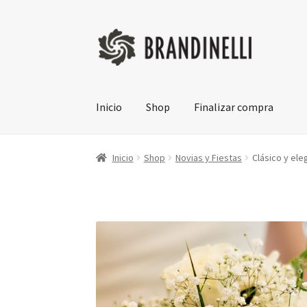
Ir
Ir
a
a
la
la
navegación
página
Inicio
Shop
Finalizar compra
Inicio
Shop
Novias y Fiestas
Clásico y ele