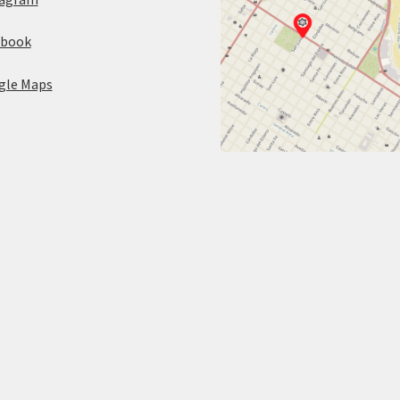
ebook
gle Maps