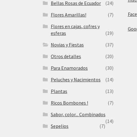
Bellas Rosas de Ecuador
(24)
Fac
Flores Amarillas!
(7)
Flores en cajas, cofres y
Goo
esferas
(19)
Novias y Fiestas
(37)
Otros detalles
(20)
Para Enamorados
(30)
Peluches y Nacimientos
(14)
Plantas
(13)
Ricos Bombones !
(7)
Sabor, color... Combinados
(14)
Sepelios
(7)