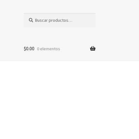
Buscar
Buscar
por:
$
0.00
0 elementos