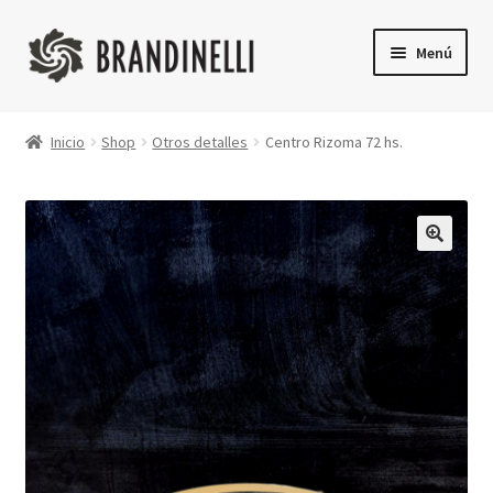
Ir
Ir
Menú
a
a
la
la
Inicio
navegación
página
Inicio
Shop
Otros detalles
Centro Rizoma 72 hs.
Shop
Finalizar compra