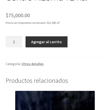
$
75,000.00
Precio sin impuestos nacionales:
$
61,983.47
Centro
Agregar al carrito
Rizoma
72
hs.
cantidad
Categoría:
Otros detalles
Productos relacionados