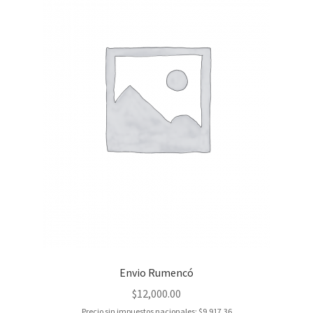
Envio Rumencó
$
12,000.00
Precio sin impuestos nacionales:
$
9,917.36