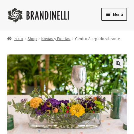
Ir
Ir
Menú
a
a
la
la
Inicio
navegación
página
Inicio
Shop
Novias y Fiestas
Centro Alargado vibrante
Shop
Finalizar compra