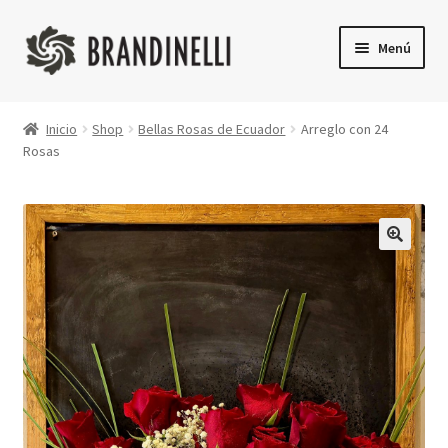
Ir
Ir
Menú
a
a
la
la
Inicio
navegación
página
Inicio
Shop
Bellas Rosas de Ecuador
Arreglo con 24
Rosas
Shop
Finalizar compra