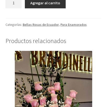
Arreglo
Agregar al carrito
con
24
Rosas
cantidad
Categorías:
Bellas Rosas de Ecuador
,
Para Enamorados
Productos relacionados