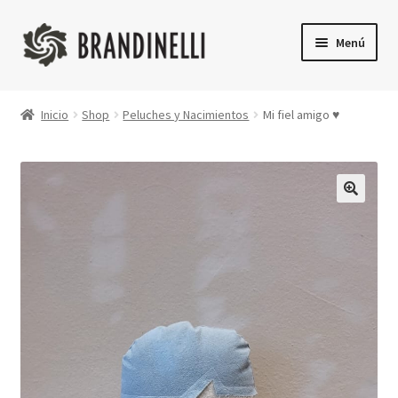
Ir
Ir
Menú
a
a
la
la
Inicio
navegación
página
Inicio
Shop
Peluches y Nacimientos
Mi fiel amigo ♥
Shop
Finalizar compra